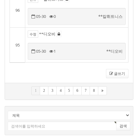
96
05-30
0
**칼휘트니스
**디오비
수정
95
05-30
1
**디오비
글쓰기
1
2
3
4
5
6
7
8
검색