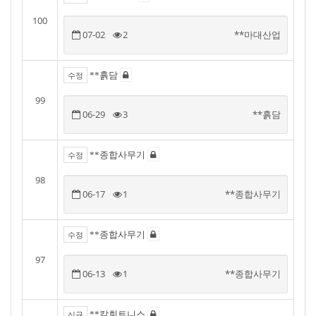
100
07-02
2
**마대산업
**흙담
수정
99
06-29
3
**흙담
**종합사무기
수정
98
06-17
1
**종합사무기
**종합사무기
수정
97
06-13
1
**종합사무기
**칼휘트니스
신규