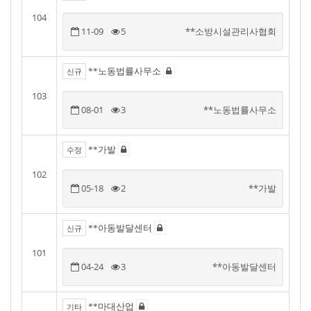
104
11-09
5
**소방시설관리사협회
**노동법률사무소
신규
103
08-01
3
**노동법률사무소
**가발
수정
102
05-18
2
**가발
**아동발달센터
신규
101
04-24
3
**아동발달센터
**마대산업
기타