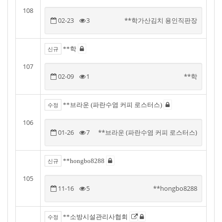
108
02-23
3
**학가산김치 용인직판장
**학
신규
107
02-09
1
**학
**브라운 (파란수염 커피 로스터스)
수정
106
01-26
7
**브라운 (파란수염 커피 로스터스)
**hongbo8288
신규
105
11-16
5
**hongbo8288
**소방시설관리사협회
수정