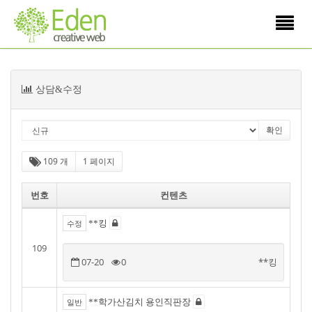
Toggle
navigati
목
상담&수정
록
109 개
1 페이지
번호
컨텐츠
**킹
수정
109
07-20
0
**킹
**학가산김치 용인직판장
일반