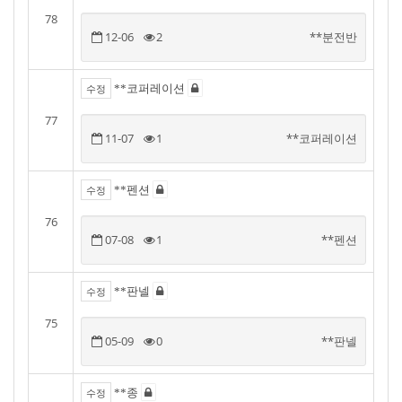
78
12-06
2
**분전반
**코퍼레이션
수정
77
11-07
1
**코퍼레이션
**펜션
수정
76
07-08
1
**펜션
**판넬
수정
75
05-09
0
**판넬
**종
수정