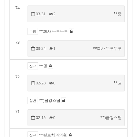
74
03-31
2
**종
**회사 두루두루
수정
73
03-24
1
**회사 두루두루
**권
신규
72
02-28
0
**권
**)금강스틸
일반
71
02-15
0
**)금강스틸
**란트치과의원
신규