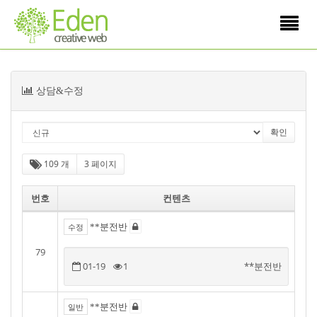
Toggle
navigati
목
상담&수정
록
109 개
3 페이지
번호
컨텐츠
**분전반
수정
79
01-19
1
**분전반
**분전반
일반