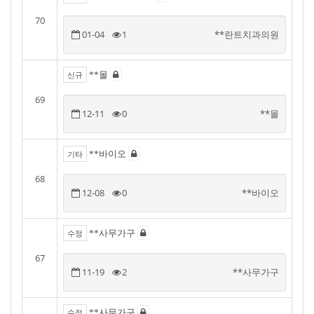
70
01-04
1
**란트치과의원
**몰
신규
69
12-11
0
**몰
**바이오
기타
68
12-08
0
**바이오
**사무가구
수정
67
11-19
2
**사무가구
**사무가구
수정