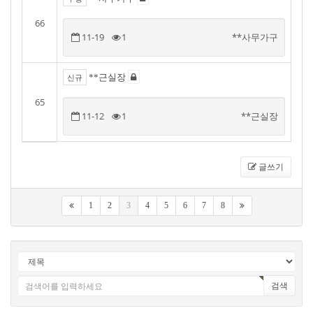
66
11-19
1
**사무가구
**근실장
신규
65
11-12
1
**근실장
글쓰기
1
2
3
4
5
6
7
8
검색